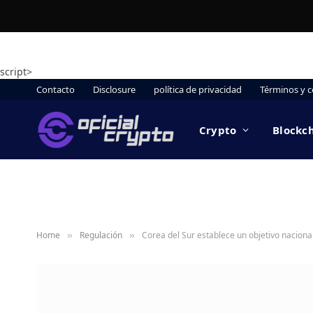
script>
Contacto
Disclosure
política de privacidad
Términos y c
Crypto
Blockc
Home
Regulación
Corea del Sur establece un objetivo naciona
»
»