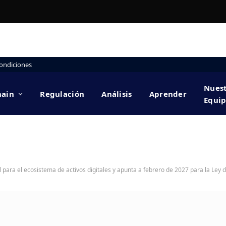
ondiciones
Nues
hain
Regulación
Análisis
Aprender
Equi
l para el ecosistema de activos digitales y apunta a febrero de 2027 para la Ley