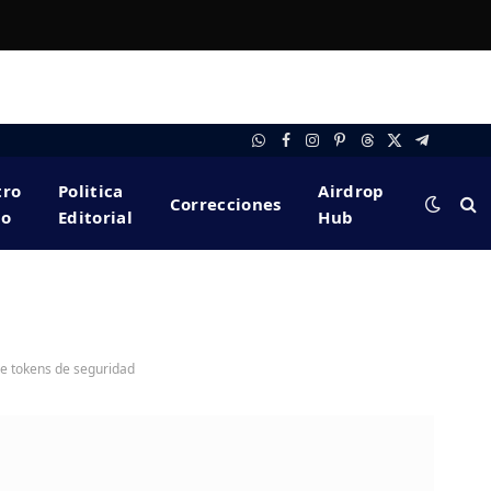
WhatsApp
Facebook
Instagram
Pinterest
Threads
X
Telegram
(Twitter)
tro
Politica
Airdrop
Correcciones
po
Editorial
Hub
 de tokens de seguridad