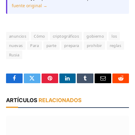
fuente original →
anuncios
Cómo
criptográficos
gobierno
los
nuevas
Para
parte
prepara
prohibir
reglas
Rusia
Facebook
Twitter
Pinterest
LinkedIn
Tumblr
Email
Reddit
ARTÍCULOS
RELACIONADOS