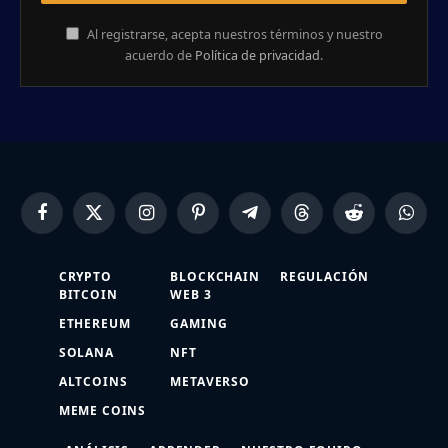
Al registrarse, acepta nuestros términos y nuestro
acuerdo de
Política de privacidad
.
Facebook
X
Instagram
Pinterest
Telegram
Threads
Reddit
Whats
(Twitter)
CRYPTO
BLOCKCHAIN
REGULACIÓN
BITCOIN
WEB 3
ETHEREUM
GAMING
SOLANA
NFT
ALTCOINS
METAVERSO
MEME COINS