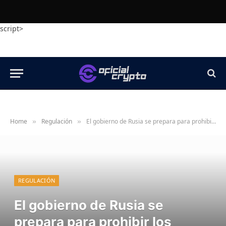
script>
Home
Regulación
El gobierno de Rusia se prepara para prohibir los anuncios criptográficos como parte de nuevas reglas
»
»
REGULACIÓN
El gobierno de Rusia se
prepara para prohibir los