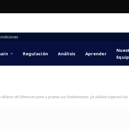
ondiciones
Nues
hain
Regulación
Análisis
Aprender
Equi
e dólares de Ethereum pone a prueba sus fundamentos: ¿la utilidad superará las