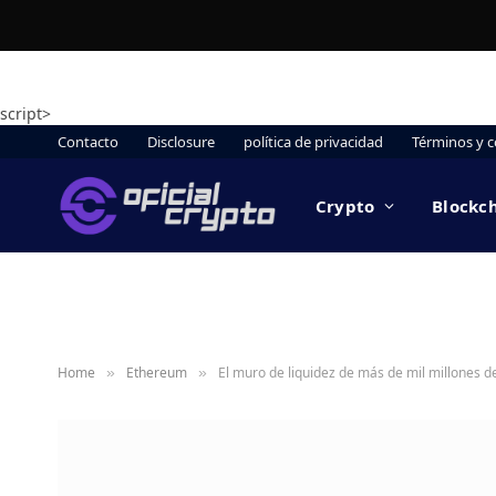
script>
Contacto
Disclosure
política de privacidad
Términos y c
Crypto
Blockc
Home
Ethereum
El muro de liquidez de más de mil millones d
»
»