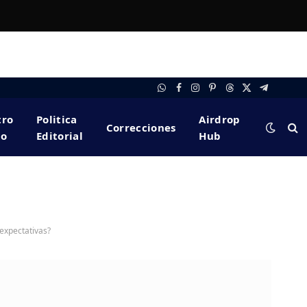
WhatsApp
Facebook
Instagram
Pinterest
Threads
X
Telegram
(Twitter)
tro
Politica
Airdrop
Correcciones
po
Editorial
Hub
 expectativas?