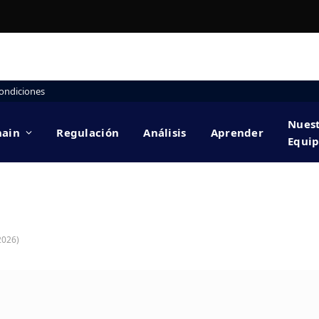
ondiciones
Nues
hain
Regulación
Análisis
Aprender
Equi
2026)