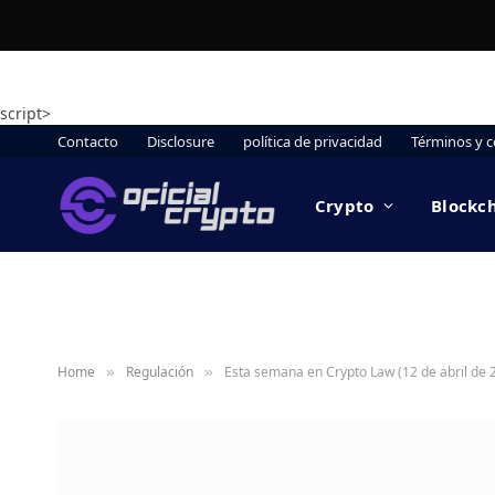
script>
Contacto
Disclosure
política de privacidad
Términos y c
Crypto
Blockc
Home
Regulación
Esta semana en Crypto Law (12 de abril de 
»
»