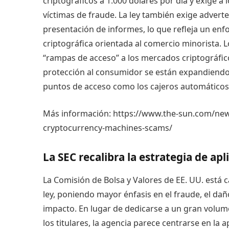
criptográficos a 1.000 dólares por día y exige 
víctimas de fraude. La ley también exige advert
presentación de informes, lo que refleja un enf
criptográfica orientada al comercio minorista. 
“rampas de acceso” a los mercados criptográfico
protección al consumidor se están expandiendo 
puntos de acceso como los cajeros automáticos
Más información:
https://www.the-sun.com/new
cryptocurrency-machines-scams/
La SEC recalibra la estrategia de ap
La Comisión de Bolsa y Valores de EE. UU. está 
ley, poniendo mayor énfasis en el fraude, el daño
impacto. En lugar de dedicarse a un gran volu
los titulares, la agencia parece centrarse en la ap