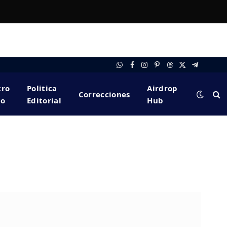
WhatsApp
Facebook
Instagram
Pinterest
Threads
X
Telegram
(Twitter)
tro
Politica
Airdrop
Correcciones
po
Editorial
Hub