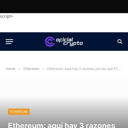
script>
Home
Ethereum
Ethereum: aquí hay 3 razones por las que ETH podría alcanzar los $4,400 pronto
»
»
ETHEREUM
Ethereum: aquí hay 3 razones