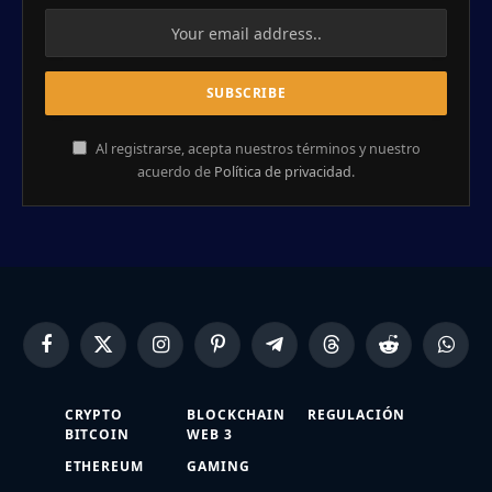
Al registrarse, acepta nuestros términos y nuestro
acuerdo de
Política de privacidad
.
Facebook
X
Instagram
Pinterest
Telegram
Threads
Reddit
Whats
(Twitter)
CRYPTO
BLOCKCHAIN
REGULACIÓN
BITCOIN
WEB 3
ETHEREUM
GAMING