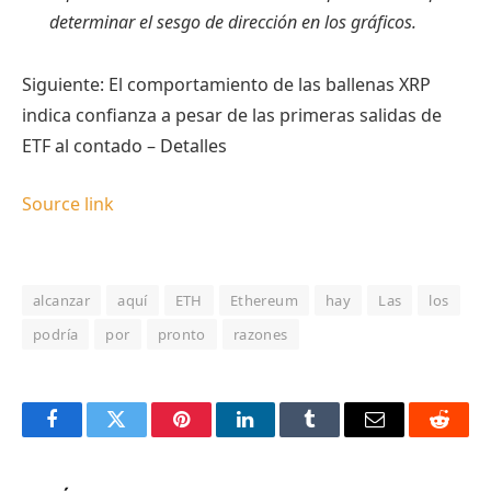
determinar el sesgo de dirección en los gráficos.
Siguiente: El comportamiento de las ballenas XRP
indica confianza a pesar de las primeras salidas de
ETF al contado – Detalles
Source link
alcanzar
aquí
ETH
Ethereum
hay
Las
los
podría
por
pronto
razones
Facebook
Twitter
Pinterest
LinkedIn
Tumblr
Email
Reddit