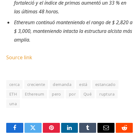
fortaleció y el índice de primas aumentó un 33 % en
las últimas 48 horas.
Ethereum continuó manteniendo el rango de $ 2,820 a
$ 3,000, manteniendo intacta la estructura alcista más
amplia.
Source link
cerca
creciente
demanda
está
estancado
ETH
Ethereum
pero
por
Qué
ruptura
una
Facebook
Twitter
Pinterest
LinkedIn
Tumblr
Email
Reddit