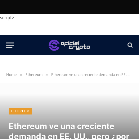
script>
Home
Ethereum
Ethereum ve una creciente demanda en EE. UU., pero ¿por qué ETH está estancado cerca de la ruptura?
»
»
ETHEREUM
Ethereum ve una creciente
demanda en EE. UU., pero ¿por