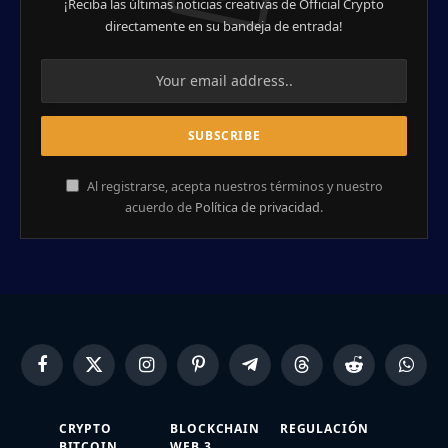
¡Reciba las últimas noticias creativas de Official Crypto
directamente en su bandeja de entrada!
Al registrarse, acepta nuestros términos y nuestro
acuerdo de
Política de privacidad
.
Facebook
X
Instagram
Pinterest
Telegram
Threads
Reddit
Whats
(Twitter)
CRYPTO
BLOCKCHAIN
REGULACIÓN
BITCOIN
WEB 3