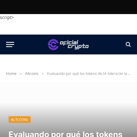
script>
Home
Altcoins
Evaluando por qué los tokens de IA liderarán la carga criptográfica de 2026
»
»
ALTCOINS
Evaluando por qué los tokens