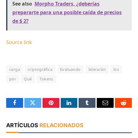
See also
Morpho Traders, ¿deberías
prepararte para una posible caída de precios
de $ 2?
Source link
carga
criptográfica
Evaluando
liderarán
los
por
Qué
Tokens
Facebook
Twitter
Pinterest
LinkedIn
Tumblr
Email
Reddit
ARTÍCULOS
RELACIONADOS