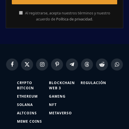
Al registrarse, acepta nuestros términos y nuestro
acuerdo de
Política de privacidad
.
Facebook
X
Instagram
Pinterest
Telegram
Threads
Reddit
Whats
(Twitter)
CRYPTO
BLOCKCHAIN
REGULACIÓN
BITCOIN
WEB 3
ETHEREUM
GAMING
SOLANA
NFT
ALTCOINS
METAVERSO
MEME COINS