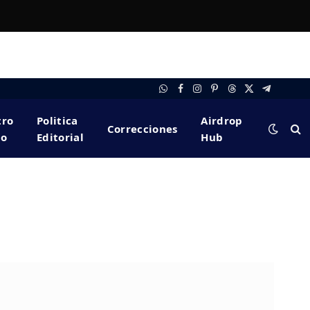
WhatsApp
Facebook
Instagram
Pinterest
Threads
X
Telegram
(Twitter)
tro
Politica
Airdrop
Correcciones
po
Editorial
Hub