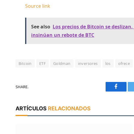
Source link
See also
Los precios de Bitcoin se deslizan
insinúan un rebote de BTC
Bitcoin
ETF
Goldman
inversores
los
ofrece
SHARE.
Faceboo
ARTÍCULOS
RELACIONADOS