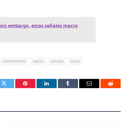
, sin embargo, estas señales macro
rendimiento
Sachs
solicita
único
k
Twitter
Pinterest
LinkedIn
Tumblr
Email
Reddit