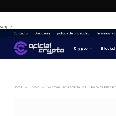
script>
Contacto
Disclosure
política de privacidad
Términos y c
Crypto
Blockc
Home
Bitcoin
Goldman Sachs solicita un ETF único de Bitcoin 
»
»