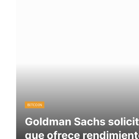
BITCOIN
Goldman Sachs solicit
que ofrece rendimient