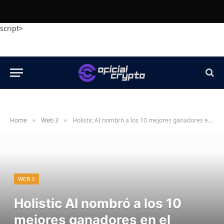
script>
Home
Web 3
Holistic AI nombró a los 10 mejores ganadores en el hackathon Red Teaming Red de OpenAi.
»
»
WEB 3
Holistic AI nombró a los 10
mejores ganadores en el