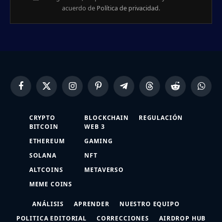
acuerdo de
Política de privacidad
.
Facebook
X
Instagram
Pinterest
Telegram
Threads
Reddit
Whats
(Twitter)
CRYPTO
BLOCKCHAIN
REGULACIÓN
BITCOIN
WEB 3
ETHEREUM
GAMING
SOLANA
NFT
ALTCOINS
METAVERSO
MEME COINS
ANÁLISIS
APRENDER
NUESTRO EQUIPO
POLITICA EDITORIAL
CORRECCIONES
AIRDROP HUB