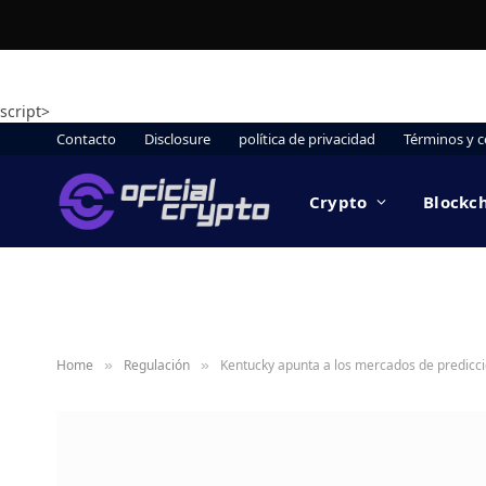
script>
Contacto
Disclosure
política de privacidad
Términos y c
Crypto
Blockc
Home
Regulación
Kentucky apunta a los mercados de predicci
»
»