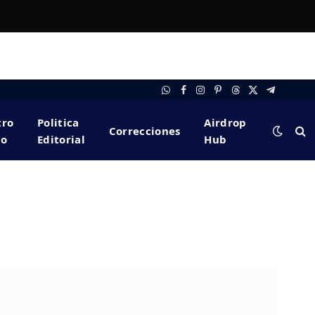
WhatsApp
Facebook
Instagram
Pinterest
Threads
X
Telegram
(Twitter)
tro
Politica
Airdrop
Correcciones
po
Editorial
Hub