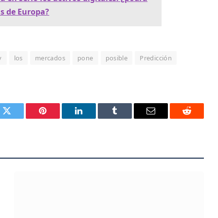
as de Europa?
y
los
mercados
pone
posible
Predicción
k
Twitter
Pinterest
LinkedIn
Tumblr
Email
Reddit