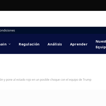
ondiciones
Nues
hain
Regulación
Análisis
Aprender
Equi
ón y pone al estado rojo en un posible choque con el equipo de Trump