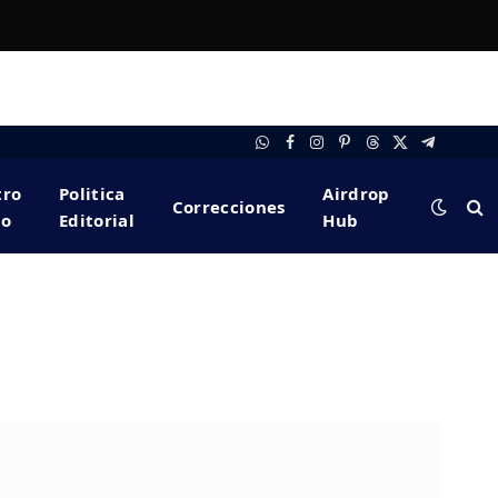
WhatsApp
Facebook
Instagram
Pinterest
Threads
X
Telegram
(Twitter)
tro
Politica
Airdrop
Correcciones
po
Editorial
Hub