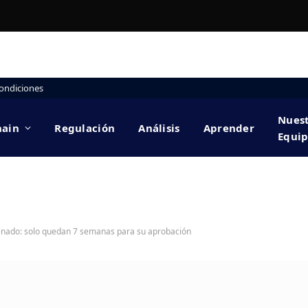
ondiciones
Nues
hain
Regulación
Análisis
Aprender
Equi
 Senado: solo quedan 7 semanas para su aprobación