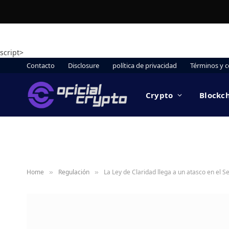
script>
Contacto
Disclosure
política de privacidad
Términos y c
Crypto
Blockc
Home
Regulación
La Ley de Claridad llega a un atasco en el
»
»