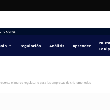
ondiciones
Nues
hain
Regulación
Análisis
Aprender
Equi
resenta el marco regulatorio para las empresas de criptomonedas