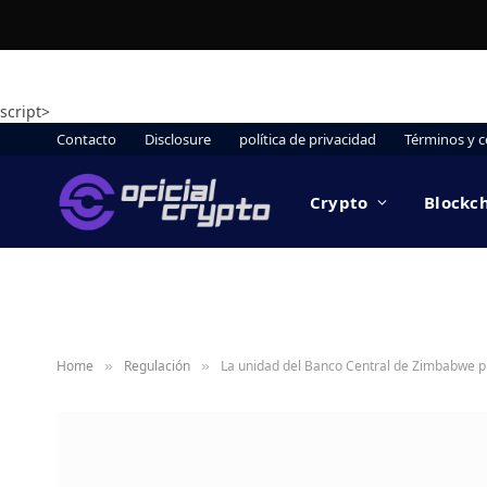
script>
Contacto
Disclosure
política de privacidad
Términos y c
Crypto
Blockc
Home
Regulación
La unidad del Banco Central de Zimbabwe p
»
»