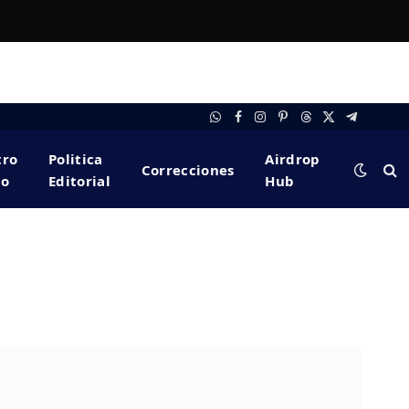
WhatsApp
Facebook
Instagram
Pinterest
Threads
X
Telegram
(Twitter)
tro
Politica
Airdrop
Correcciones
po
Editorial
Hub