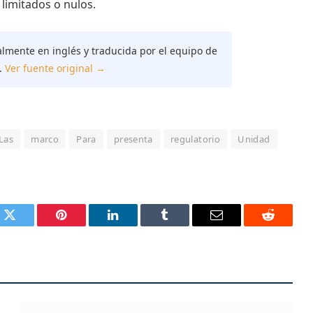
imitados o nulos.
almente en inglés y traducida por el equipo de
.
Ver fuente original →
Las
marco
Para
presenta
regulatorio
Unidad
k
Twitter
Pinterest
LinkedIn
Tumblr
Email
Reddit