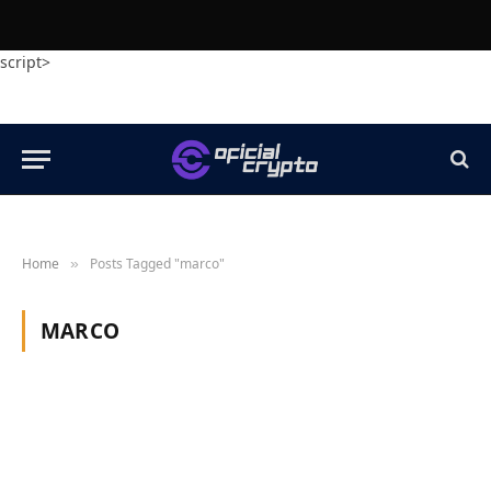
script>
Home
Posts Tagged "marco"
»
MARCO