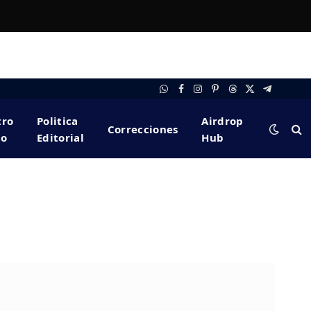
WhatsApp
Facebook
Instagram
Pinterest
Threads
X
Telegram
(Twitter)
tro
Politica
Airdrop
Correcciones
po
Editorial
Hub