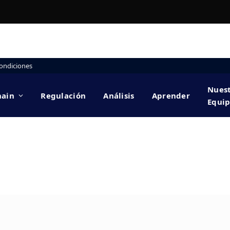
ondiciones
Nues
hain
Regulación
Análisis
Aprender
Equi