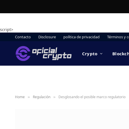
script>
Contacto
Disclosure
política de privacidad
Términos y c
Crypto
Blockc
Home
Regulación
Desglosando el posible marco regulatorio
»
»