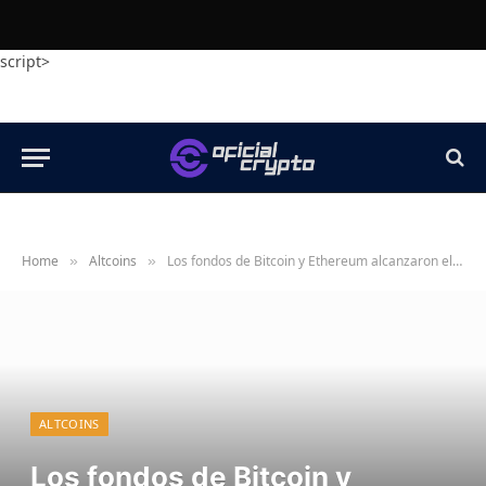
script>
Home
Altcoins
Los fondos de Bitcoin y Ethereum alcanzaron el récord de $ 40 mil millones
»
»
ALTCOINS
Los fondos de Bitcoin y