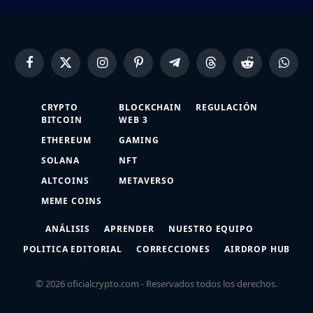
Facebook
X
Instagram
Pinterest
Telegram
Threads
Reddit
Whats
(Twitter)
CRYPTO
BLOCKCHAIN
REGULACIÓN
BITCOIN
WEB 3
ETHEREUM
GAMING
SOLANA
NFT
ALTCOINS
METAVERSO
MEME COINS
ANÁLISIS
APRENDER
NUESTRO EQUIPO
POLITICA EDITORIAL
CORRECCIONES
AIRDROP HUB
© 2026 oficialcrypto.com - Reservados todos los derechos.