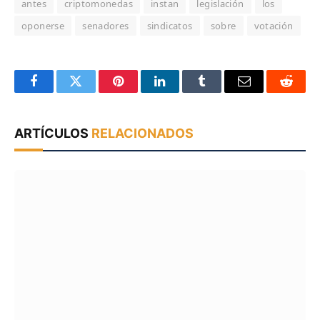
antes
criptomonedas
instan
legislación
los
oponerse
senadores
sindicatos
sobre
votación
Facebook
Twitter
Pinterest
LinkedIn
Tumblr
Email
Reddit
ARTÍCULOS
RELACIONADOS