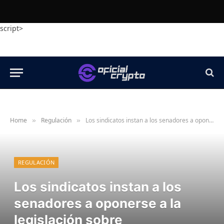
script>
Home
Regulación
Los sindicatos instan a los senadores a oponerse a la legislación sobre criptomonedas antes de la votación
»
»
REGULACIÓN
Los sindicatos instan a los
senadores a oponerse a la
legislación sobre