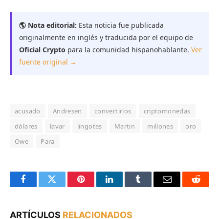
🌎 Nota editorial:
Esta noticia fue publicada
originalmente en inglés y traducida por el equipo de
Oficial Crypto
para la comunidad hispanohablante.
Ver
fuente original →
acusado
Andresen
convertirlos
criptomonedas
dólares
lavar
lingotes
Martin
millones
oro
Owe
Para
Facebook
Twitter
Pinterest
LinkedIn
Tumblr
Email
Reddit
ARTÍCULOS
RELACIONADOS