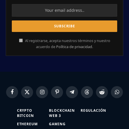
Al registrarse, acepta nuestros términos y nuestro
acuerdo de
Política de privacidad
.
Facebook
X
Instagram
Pinterest
Telegram
Threads
Reddit
Whats
(Twitter)
CRYPTO
BLOCKCHAIN
REGULACIÓN
BITCOIN
WEB 3
ETHEREUM
GAMING