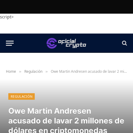
script>
Home
Regulación
Owe Martin Andresen acusado de lavar 2 millones de dólares en criptomonedas para convertirlos en lingotes de oro
»
»
REGULACIÓN
Owe Martin Andresen
acusado de lavar 2 millones de
dólares en criptomonedas