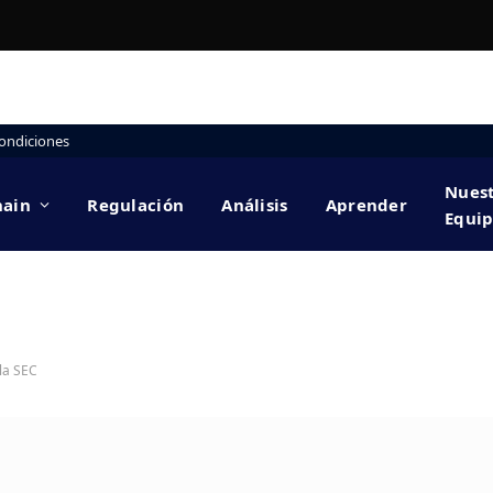
ondiciones
Nues
hain
Regulación
Análisis
Aprender
Equi
la SEC