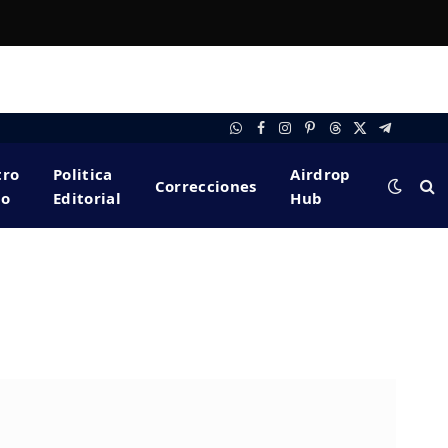
WhatsApp
Facebook
Instagram
Pinterest
Threads
X
Telegram
(Twitter)
tro
Politica
Airdrop
Correcciones
po
Editorial
Hub