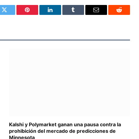
k
Twitter
Pinterest
LinkedIn
Tumblr
Email
Reddit
Kalshi y Polymarket ganan una pausa contra la
prohibición del mercado de predicciones de
Minnesota