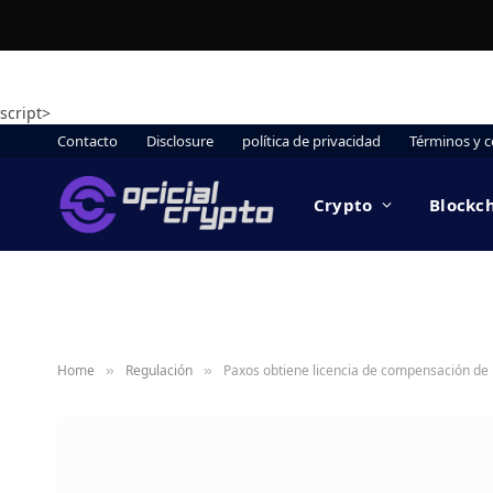
script>
Contacto
Disclosure
política de privacidad
Términos y c
Crypto
Blockc
Home
Regulación
Paxos obtiene licencia de compensación de 
»
»