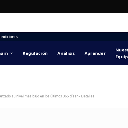
ondiciones
Nues
hain
Regulación
Análisis
Aprender
Equi
canzado su nivel más bajo en los últimos 365 días? – Detalles