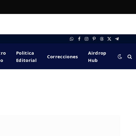
WhatsApp
Facebook
Instagram
Pinterest
Threads
X
Telegram
(Twitter)
tro
Politica
Airdrop
Correcciones
po
Editorial
Hub