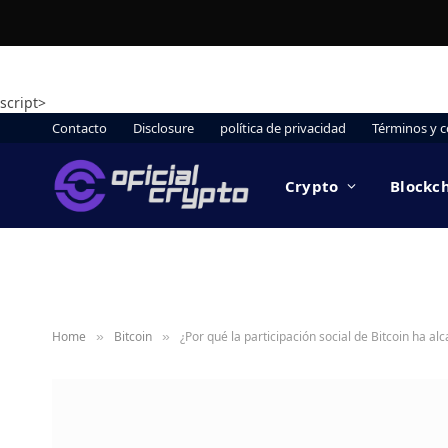
script>
Contacto
Disclosure
política de privacidad
Términos y c
Crypto
Blockc
Home
Bitcoin
¿Por qué la participación social de Bitcoin ha al
»
»