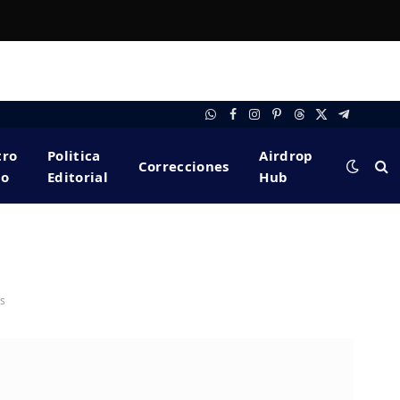
WhatsApp
Facebook
Instagram
Pinterest
Threads
X
Telegram
(Twitter)
tro
Politica
Airdrop
Correcciones
po
Editorial
Hub
es