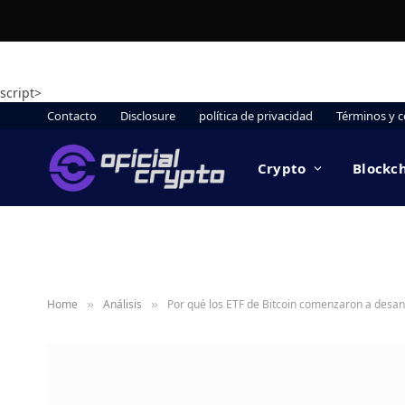
script>
Contacto
Disclosure
política de privacidad
Términos y c
Crypto
Blockc
Home
Análisis
Por qué los ETF de Bitcoin comenzaron a desang
»
»