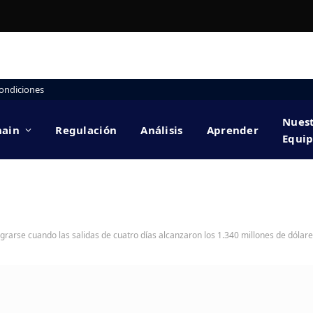
ondiciones
Nues
hain
Regulación
Análisis
Aprender
Equi
rarse cuando las salidas de cuatro días alcanzaron los 1.340 millones de dólar