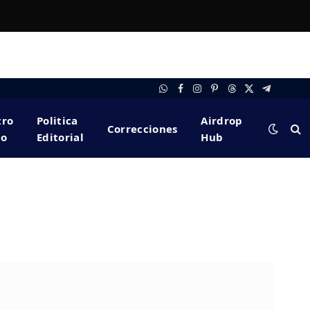
WhatsApp
Facebook
Instagram
Pinterest
Threads
X
Telegram
(Twitter)
tro
Politica
Airdrop
Correcciones
po
Editorial
Hub