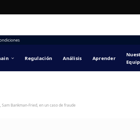
ondiciones
Nues
hain
Regulación
Análisis
Aprender
Equi
X, Sam Bankman-Fried, en un caso de fraude