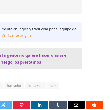
almente en inglés y traducida por el equipo de
.
Ver fuente original →
 la gente no quiere hacer olas si el
riesgo los préstamos
X
fundador
rechazada
Sam
k
Twitter
Pinterest
LinkedIn
Tumblr
Email
Reddit