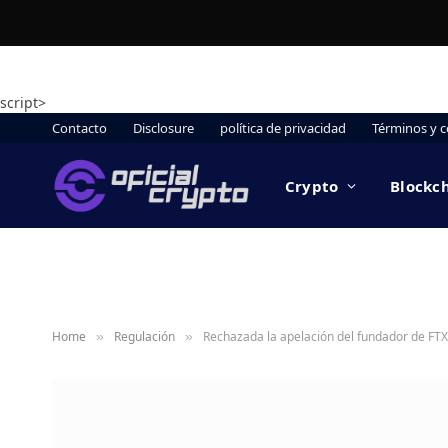
script>
Contacto
Disclosure
política de privacidad
Términos y c
Crypto
Blockc
Home
Regulación
Rechazada la apelación del fundador de FT
»
»