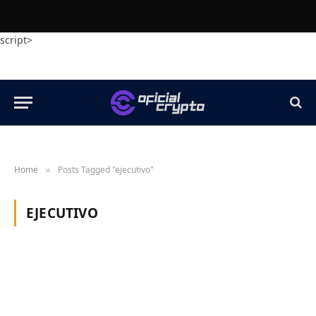
script>
Home
Posts Tagged "ejecutivo"
»
EJECUTIVO