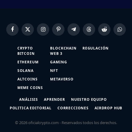
Facebook
X
Instagram
Pinterest
Telegram
Threads
Reddit
Whats
(Twitter)
CRYPTO
BLOCKCHAIN
REGULACIÓN
BITCOIN
WEB 3
ETHEREUM
GAMING
SOLANA
NFT
ALTCOINS
METAVERSO
MEME COINS
ANÁLISIS
APRENDER
NUESTRO EQUIPO
POLITICA EDITORIAL
CORRECCIONES
AIRDROP HUB
© 2026 oficialcrypto.com - Reservados todos los derechos.