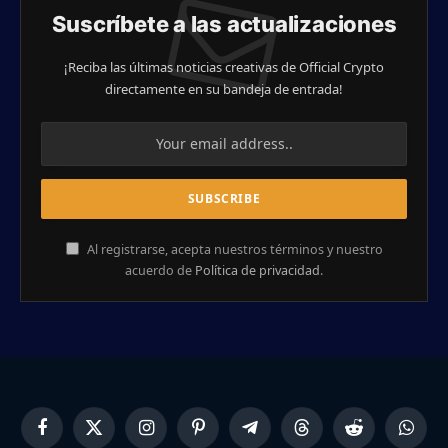
Suscríbete a las actualizaciones
¡Reciba las últimas noticias creativas de Official Crypto
directamente en su bandeja de entrada!
Al registrarse, acepta nuestros términos y nuestro
acuerdo de
Política de privacidad
.
Facebook
X
Instagram
Pinterest
Telegram
Threads
Reddit
Whats