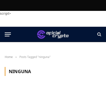
script>
Home
Posts Tagged "ninguna"
»
NINGUNA