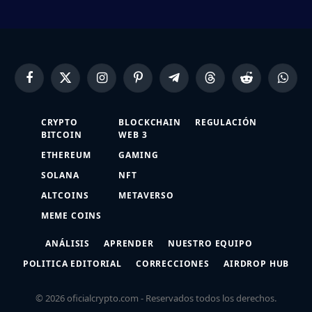
Facebook
X
Instagram
Pinterest
Telegram
Threads
Reddit
Whats
(Twitter)
CRYPTO
BLOCKCHAIN
REGULACIÓN
BITCOIN
WEB 3
ETHEREUM
GAMING
SOLANA
NFT
ALTCOINS
METAVERSO
MEME COINS
ANÁLISIS
APRENDER
NUESTRO EQUIPO
POLITICA EDITORIAL
CORRECCIONES
AIRDROP HUB
© 2026 oficialcrypto.com - Reservados todos los derechos.