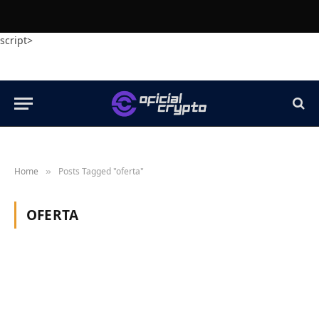
script>
Home
Posts Tagged "oferta"
»
OFERTA