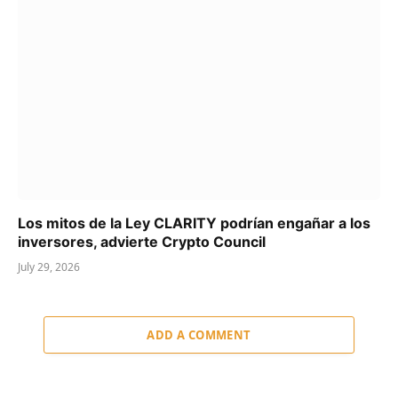
Los mitos de la Ley CLARITY podrían engañar a los
inversores, advierte Crypto Council
July 29, 2026
ADD A COMMENT