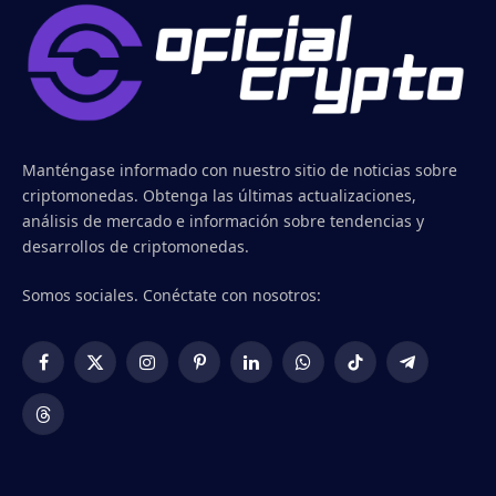
Manténgase informado con nuestro sitio de noticias sobre
criptomonedas. Obtenga las últimas actualizaciones,
análisis de mercado e información sobre tendencias y
desarrollos de criptomonedas.
Somos sociales. Conéctate con nosotros:
Facebook
X
Instagram
Pinterest
LinkedIn
WhatsApp
TikTok
Telegram
(Twitter)
Threads