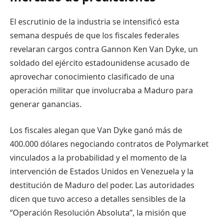
El escrutinio de la industria se intensificó esta
semana después de que los fiscales federales
revelaran cargos contra Gannon Ken Van Dyke, un
soldado del ejército estadounidense acusado de
aprovechar conocimiento clasificado de una
operación militar que involucraba a Maduro para
generar ganancias.
Los fiscales alegan que Van Dyke ganó más de
400.000 dólares negociando contratos de Polymarket
vinculados a la probabilidad y el momento de la
intervención de Estados Unidos en Venezuela y la
destitución de Maduro del poder. Las autoridades
dicen que tuvo acceso a detalles sensibles de la
“Operación Resolución Absoluta”, la misión que