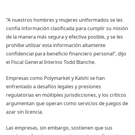
“A nuestros hombres y mujeres uniformados se les
confía información clasificada para cumplir su misión
de la manera más segura y efectiva posible, y se les
prohíbe utilizar esta información altamente
confidencial para beneficio financiero personal”, dijo
el Fiscal General Interino Todd Blanche.
Empresas como Polymarket y Kalshi se han
enfrentado a desafíos legales y presiones
regulatorias en múltiples jurisdicciones, y los críticos
argumentan que operan como servicios de juegos de
azar sin licencia.
Las empresas, sin embargo, sostienen que sus