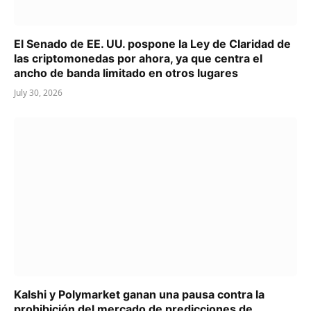
El Senado de EE. UU. pospone la Ley de Claridad de
las criptomonedas por ahora, ya que centra el
ancho de banda limitado en otros lugares
July 30, 2026
Kalshi y Polymarket ganan una pausa contra la
prohibición del mercado de predicciones de