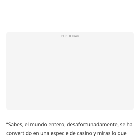
“Sabes, el mundo entero, desafortunadamente, se ha
convertido en una especie de casino y miras lo que