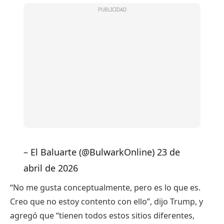
– El Baluarte (@BulwarkOnline) 23 de
abril de 2026
“No me gusta conceptualmente, pero es lo que es.
Creo que no estoy contento con ello”, dijo Trump, y
agregó que “tienen todos estos sitios diferentes,