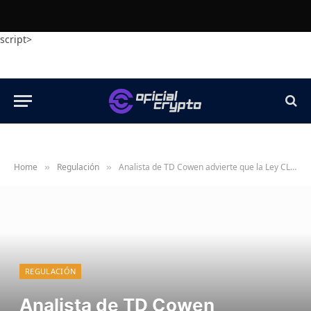
script>
Home
Regulación
Analista de TD Cowen advierte que la Ley CLARITY podría no aprobarse este año
»
»
REGULACIÓN
Analista de TD Cowen