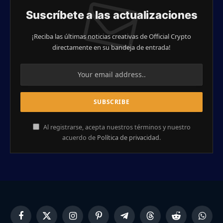
Suscríbete a las actualizaciones
¡Reciba las últimas noticias creativas de Official Crypto
directamente en su bandeja de entrada!
Al registrarse, acepta nuestros términos y nuestro
acuerdo de
Política de privacidad
.
Facebook
X
Instagram
Pinterest
Telegram
Threads
Reddit
Whats