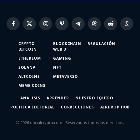
Facebook
X
Instagram
Pinterest
Telegram
Threads
Reddit
Whats
(Twitter)
CRYPTO
BLOCKCHAIN
REGULACIÓN
BITCOIN
WEB 3
ETHEREUM
GAMING
SOLANA
NFT
ALTCOINS
METAVERSO
MEME COINS
ANÁLISIS
APRENDER
NUESTRO EQUIPO
POLITICA EDITORIAL
CORRECCIONES
AIRDROP HUB
© 2026 oficialcrypto.com - Reservados todos los derechos.