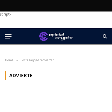
script>
Home
Posts Tagged "advierte"
»
ADVIERTE