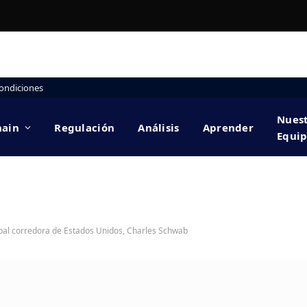
ondiciones
Nues
hain
Regulación
Análisis
Aprender
Equi
cipal corredora de Estados Unidos, Charles Schwab