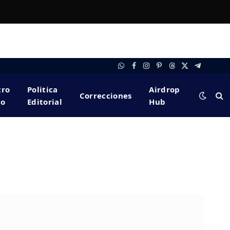
WhatsApp
Facebook
Instagram
Pinterest
Threads
X
Telegram
(Twitter)
tro
Politica
Airdrop
Correcciones
po
Editorial
Hub