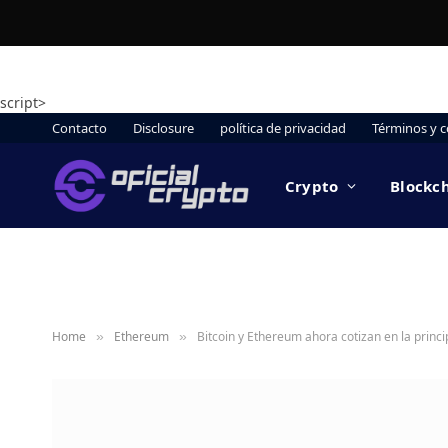
script>
Contacto
Disclosure
política de privacidad
Términos y c
Crypto
Blockc
Home
Ethereum
Bitcoin y Ethereum ahora cotizan en la prin
»
»