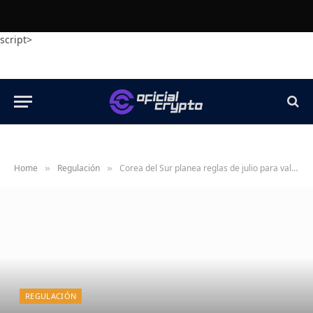
script>
Home
Regulación
Corea del Sur planea reglas de julio para valores tokenizados
»
»
REGULACIÓN