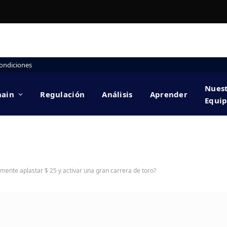
ondiciones
Nues
hain
Regulación
Análisis
Aprender
Equi
mente aplastar $ 25 y activar una gran carrera de toro?