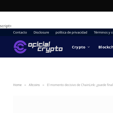
script>
Contacto
Disclosure
política de privacidad
Términos y c
Crypto
Blockc
Home
Altcoins
El momento decisivo de ChainLink: ¿puede final
»
»