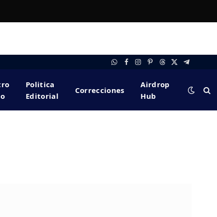
WhatsApp
Facebook
Instagram
Pinterest
Threads
X
Telegram
(Twitter)
tro
Politica
Airdrop
Correcciones
po
Editorial
Hub