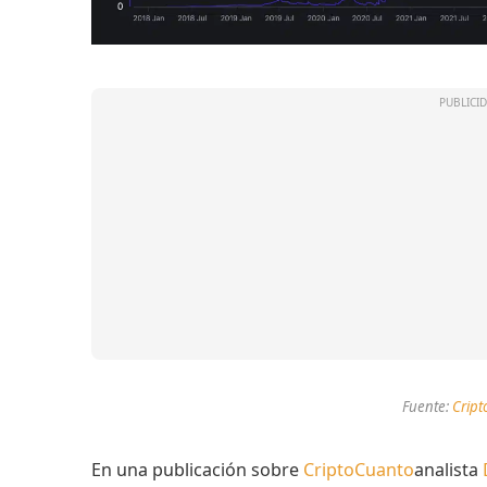
Fuente:
Crip
En una publicación sobre
CriptoCuanto
analista