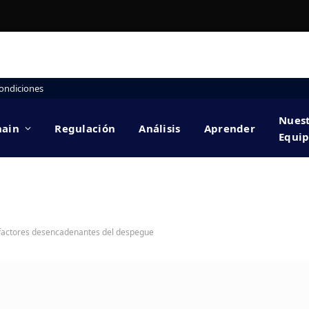
ondiciones
Nues
hain
Regulación
Análisis
Aprender
Equi
2 factores desencadenantes del despegue