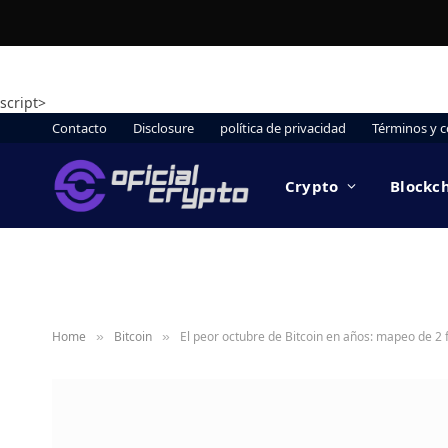
script>
Contacto
Disclosure
política de privacidad
Términos y c
Crypto
Blockc
Home
Bitcoin
El peor octubre de Bitcoin en años: mapeo de 
»
»