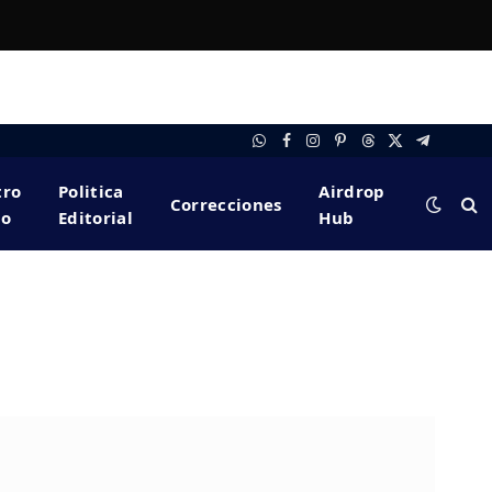
WhatsApp
Facebook
Instagram
Pinterest
Threads
X
Telegram
(Twitter)
tro
Politica
Airdrop
Correcciones
po
Editorial
Hub