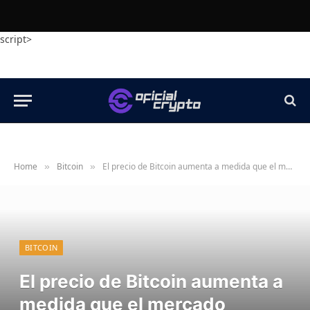
script>
Home
Bitcoin
El precio de Bitcoin aumenta a medida que el mercado criptográfico se vuelve alcista ante el alivio macroeconómico
»
»
BITCOIN
El precio de Bitcoin aumenta a
medida que el mercado