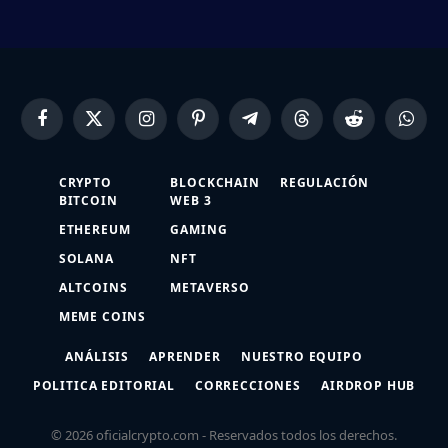
Facebook
X
Instagram
Pinterest
Telegram
Threads
Reddit
Whats
(Twitter)
CRYPTO
BLOCKCHAIN
REGULACIÓN
BITCOIN
WEB 3
ETHEREUM
GAMING
SOLANA
NFT
ALTCOINS
METAVERSO
MEME COINS
ANÁLISIS
APRENDER
NUESTRO EQUIPO
POLITICA EDITORIAL
CORRECCIONES
AIRDROP HUB
© 2026 oficialcrypto.com - Reservados todos los derechos.