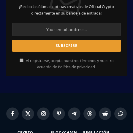
¡Reciba las últimas noticias creativas de Official Crypto
directamente en su bandeja de entrada!
Al registrarse, acepta nuestros términos y nuestro
acuerdo de
Política de privacidad
.
Facebook
X
Instagram
Pinterest
Telegram
Threads
Reddit
Whats
(Twitter)
CRYPTO
BLOCKCHAIN
REGULACIÓN