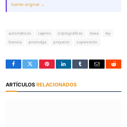
fuente original →
automáticos
cajeros
criptográficos
Iowa
ley
licencia
promulga
proyecto
supervisión
Facebook
Twitter
Pinterest
LinkedIn
Tumblr
Email
Reddit
ARTÍCULOS
RELACIONADOS