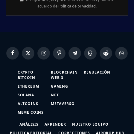
acuerdo de
Política de privacidad
.
Facebook
X
Instagram
Pinterest
Telegram
Threads
Reddit
Whats
(Twitter)
CRYPTO
BLOCKCHAIN
REGULACIÓN
BITCOIN
WEB 3
ETHEREUM
GAMING
SOLANA
NFT
ALTCOINS
METAVERSO
MEME COINS
ANÁLISIS
APRENDER
NUESTRO EQUIPO
POLITICA EDITORIAL
CORRECCIONES
AIRDROP HUB