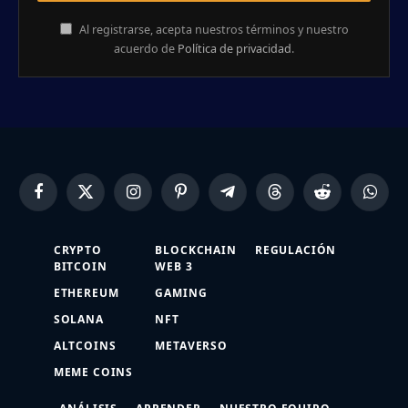
Al registrarse, acepta nuestros términos y nuestro
acuerdo de
Política de privacidad
.
Facebook
X
Instagram
Pinterest
Telegram
Threads
Reddit
Whats
(Twitter)
CRYPTO
BLOCKCHAIN
REGULACIÓN
BITCOIN
WEB 3
ETHEREUM
GAMING
SOLANA
NFT
ALTCOINS
METAVERSO
MEME COINS