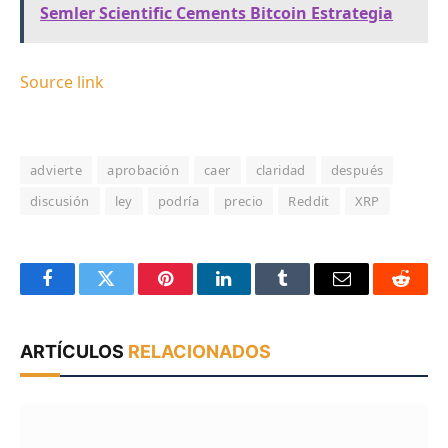
Semler Scientific Cements Bitcoin Estrategia
Source link
advierte
aprobación
caer
claridad
después
discusión
ley
podría
precio
Reddit
XRP
Facebook
Twitter
Pinterest
LinkedIn
Tumblr
Email
Reddit
ARTÍCULOS
RELACIONADOS