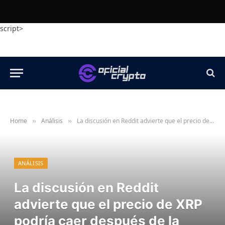
script>
Home
Análisis
La discusión en Reddit advierte que el precio de XRP podría caer después de la aprobación de la Ley de Claridad
»
»
ANÁLISIS
La discusión en Reddit
advierte que el precio de XRP
podría caer después de la