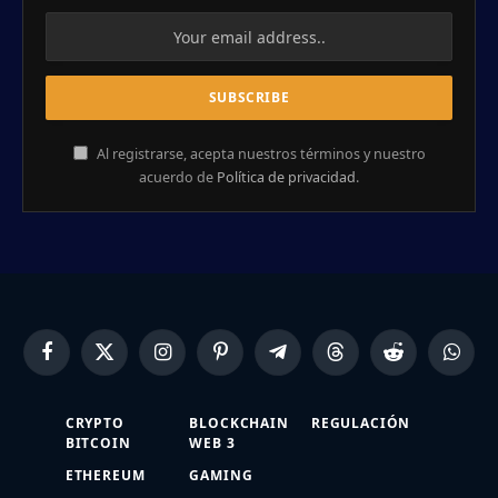
Al registrarse, acepta nuestros términos y nuestro
acuerdo de
Política de privacidad
.
Facebook
X
Instagram
Pinterest
Telegram
Threads
Reddit
Whats
(Twitter)
CRYPTO
BLOCKCHAIN
REGULACIÓN
BITCOIN
WEB 3
ETHEREUM
GAMING