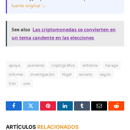
fuente original →
See also
Las criptomonedas se convierten en
un tema candente en las elecciones
apoyo
asistente
criptográfico
enfrenta
Farage
informe
investigación
Nigel
secreto
según
tras
una
Facebook
Twitter
Pinterest
LinkedIn
Tumblr
Email
Reddit
ARTÍCULOS
RELACIONADOS