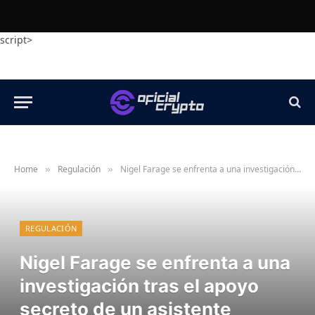
script>
Home
Regulación
Nigel Farage se enfrenta a una investigación tras el apoyo secreto de un asistente criptográfico, según un informe
»
»
REGULACIÓN
Nigel Farage se enfrenta a una
investigación tras el apoyo
secreto de un asistente