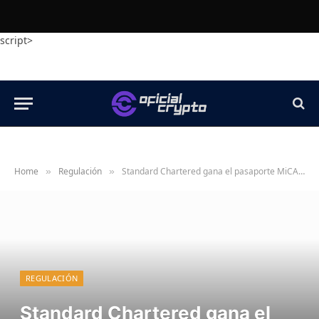
script>
Home
Regulación
Standard Chartered gana el pasaporte MiCA mientras la UE aprueba 57 empresas
»
»
REGULACIÓN
Standard Chartered gana el