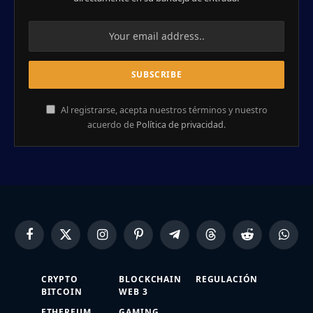
Al registrarse, acepta nuestros términos y nuestro
acuerdo de
Política de privacidad
.
Facebook
X
Instagram
Pinterest
Telegram
Threads
Reddit
Whats
(Twitter)
CRYPTO
BLOCKCHAIN
REGULACIÓN
BITCOIN
WEB 3
ETHEREUM
GAMING