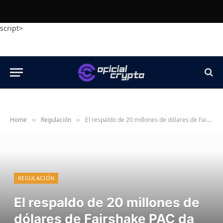
script>
Home
Regulación
El respaldo de 20 millones de dólares de Fairshake PAC da sus frutos en tres primarias estatales de EE. UU.
»
»
REGULACIÓN
El respaldo de 20 millones de
dólares de Fairshake PAC da