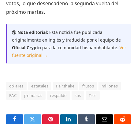
votos, lo que desencadenó la segunda vuelta del
próximo martes.
🌎 Nota editorial:
Esta noticia fue publicada
originalmente en inglés y traducida por el equipo de
Oficial Crypto
para la comunidad hispanohablante.
Ver
fuente original →
dólares
estatales
Fairshake
frutos
millones
PAC
primarias
respaldo
sus
Tres
Facebook
Twitter
Pinterest
LinkedIn
Tumblr
Email
Reddit