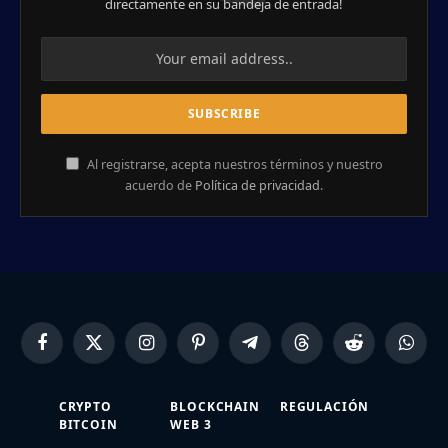
directamente en su bandeja de entrada!
Al registrarse, acepta nuestros términos y nuestro
acuerdo de
Política de privacidad
.
Facebook
X
Instagram
Pinterest
Telegram
Threads
Reddit
Whats
(Twitter)
CRYPTO
BLOCKCHAIN
REGULACIÓN
BITCOIN
WEB 3