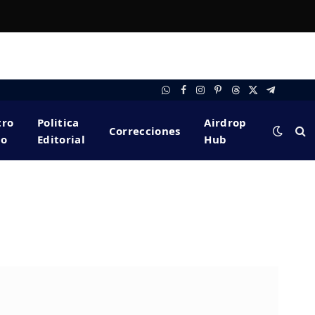
WhatsApp
Facebook
Instagram
Pinterest
Threads
X
Telegram
(Twitter)
tro
Politica
Airdrop
Correcciones
po
Editorial
Hub