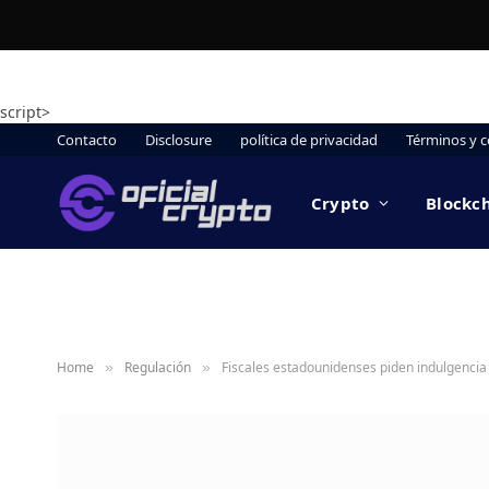
script>
Contacto
Disclosure
política de privacidad
Términos y c
Crypto
Blockc
Home
Regulación
Fiscales estadounidenses piden indulgencia 
»
»