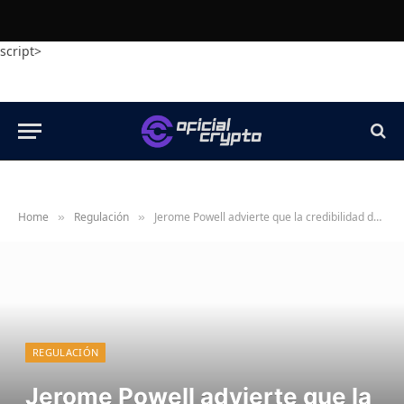
script>
Home
Regulación
Jerome Powell advierte que la credibilidad de la Fed está amenazada
»
»
REGULACIÓN
Jerome Powell advierte que la