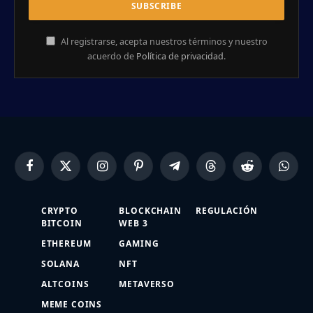
Al registrarse, acepta nuestros términos y nuestro
acuerdo de
Política de privacidad
.
Facebook
X
Instagram
Pinterest
Telegram
Threads
Reddit
Whats
(Twitter)
CRYPTO
BLOCKCHAIN
REGULACIÓN
BITCOIN
WEB 3
ETHEREUM
GAMING
SOLANA
NFT
ALTCOINS
METAVERSO
MEME COINS