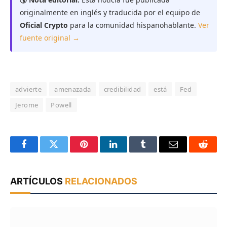
originalmente en inglés y traducida por el equipo de
Oficial Crypto
para la comunidad hispanohablante.
Ver
fuente original →
advierte
amenazada
credibilidad
está
Fed
Jerome
Powell
Facebook
Twitter
Pinterest
LinkedIn
Tumblr
Email
Reddit
ARTÍCULOS
RELACIONADOS