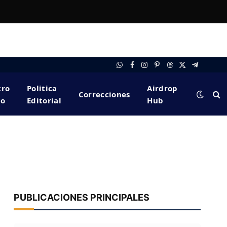
WhatsApp
Facebook
Instagram
Pinterest
Threads
X
Telegram
(Twitter)
tro
Politica
Airdrop
Correcciones
po
Editorial
Hub
PUBLICACIONES PRINCIPALES