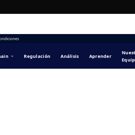
ondiciones
Nues
hain
Regulación
Análisis
Aprender
Equi