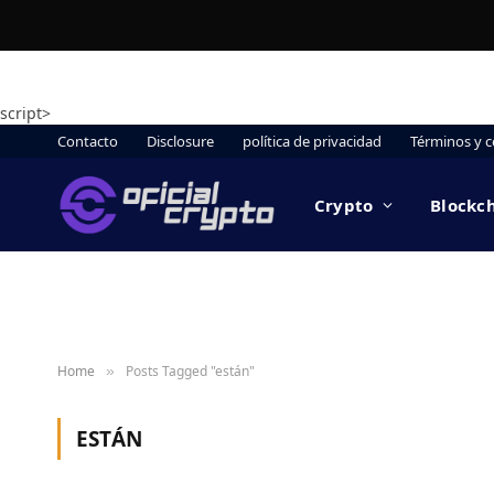
script>
Contacto
Disclosure
política de privacidad
Términos y c
Crypto
Blockc
Home
Posts Tagged "están"
»
ESTÁN