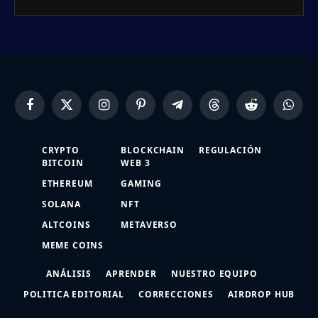
Facebook
X
Instagram
Pinterest
Telegram
Threads
Reddit
Whats
(Twitter)
CRYPTO
BLOCKCHAIN
REGULACIÓN
BITCOIN
WEB 3
ETHEREUM
GAMING
SOLANA
NFT
ALTCOINS
METAVERSO
MEME COINS
ANÁLISIS
APRENDER
NUESTRO EQUIPO
POLITICA EDITORIAL
CORRECCIONES
AIRDROP HUB