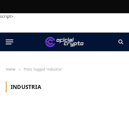
script>
Home
Posts Tagged "industria"
»
INDUSTRIA