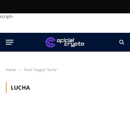
script>
Home
Posts Tagged "lucha"
»
LUCHA