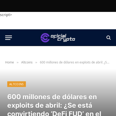
script>
Home
Altcoins
600 millones de dólares en exploits de abril: ¿Se está convirtiendo ‘DeFi FUD’ en el principal detonante bajista del segundo trimestre?
»
»
ALTCOINS
600 millones de dólares en
exploits de abril: ¿Se está
convirtiendo ‘DeFi FUD’ en el