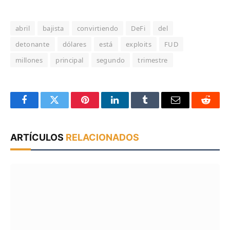
abril
bajista
convirtiendo
DeFi
del
detonante
dólares
está
exploits
FUD
millones
principal
segundo
trimestre
Facebook
Twitter
Pinterest
LinkedIn
Tumblr
Email
Reddit
ARTÍCULOS
RELACIONADOS