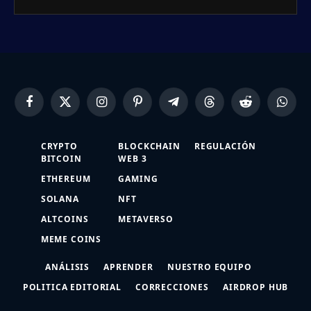
Facebook
X
Instagram
Pinterest
Telegram
Threads
Reddit
Whats
(Twitter)
CRYPTO
BLOCKCHAIN
REGULACIÓN
BITCOIN
WEB 3
ETHEREUM
GAMING
SOLANA
NFT
ALTCOINS
METAVERSO
MEME COINS
ANÁLISIS
APRENDER
NUESTRO EQUIPO
POLITICA EDITORIAL
CORRECCIONES
AIRDROP HUB